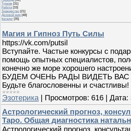
Туризм
[31]
Работа
[33]
Знакомство
[21]
Деловой мир
[48]
Каталог
[35]
Магия и Гипноз Путь Силы
https://vk.com/putsil
Вступайте. Частые конкурсы с подар
помощь опытных специалистов, пол
конечно же море хорошего настр
БУДЕМ ОЧЕНЬ РАДЫ ВИДЕТЬ ВА
Будьте благословенны и счастливы! 
Эзотерика
|
Просмотров:
616
|
Дата:
Астрологический прогноз, консуль
Таро. Общая диагностика натальн
Астрологический прогноз, консульта