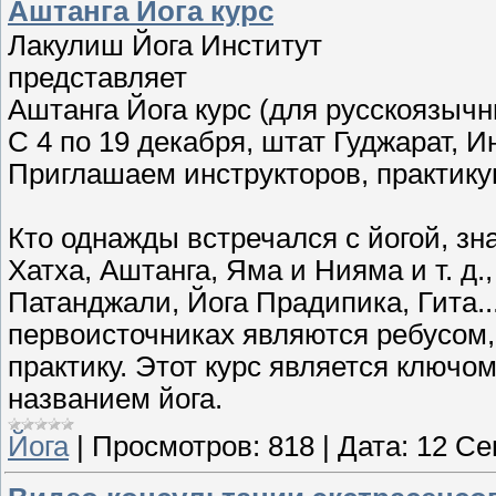
Аштанга Йога курс
Лакулиш Йога Институт
представляет
Аштанга Йога курс (для русскоязычн
С 4 по 19 декабря, штат Гуджарат, И
Приглашаем инструкторов, практику
Кто однажды встречался с йогой, зн
Хатха, Аштанга, Яма и Нияма и т. д.
Патанджали, Йога Прадипика, Гита..
первоисточниках являются ребусом,
практику. Этот курс является ключом
названием йога.
Йога
|
Просмотров:
818
|
Дата:
12 Се