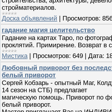
строительства, архитектуры, девело
стройматериалов.
Доска объявлений
|
Просмотров:
85
гадание магия целительство
Гадание на картах Таро, по фотогра
проклятий. Примирение. Возврат в 
Мистика
|
Просмотров:
649
|
Дата:
1
Любовный приворот без последст
белый приворот
Сергей Кобзарь - опытный Маг, Колд
14 сезон на СТБ) предлагает
магическую помощь. Приворот по фо
белый приворот.
Мастер приглашает Вас на ИНДИВ