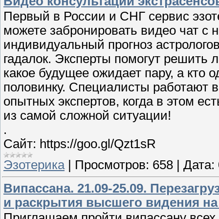
Видео консультации экстрасенсов
Первый в России и СНГ сервис эзот
можете забронировать видео чат с 
индивидуальный прогноз астрологов
гадалок. Эксперты помогут решить
какое будущее ожидает пару, а кто о
половинку. Специалисты работают 
опытных экспертов, когда в этом ес
из самой сложной ситуации!
.
Сайт: https://goo.gl/Qzt1sR
Эзотерика
|
Просмотров:
658
|
Дата:
Випассана. 21.09-25.09. Перезагр
и раскрытия высшего видения на 
Приглашаем пройти випассану всех