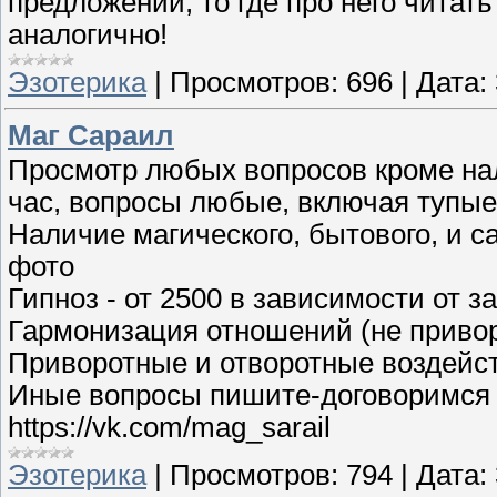
предложении, то где про него читать 
аналогично!
Эзотерика
|
Просмотров:
696
|
Дата:
Маг Сараил
Просмотр любых вопросов кроме нал
час, вопросы любые, включая тупые
Наличие магического, бытового, и са
фото
Гипноз - от 2500 в зависимости от з
Гармонизация отношений (не привор
Приворотные и отворотные воздейств
Иные вопросы пишите-договоримся
https://vk.com/mag_sarail
Эзотерика
|
Просмотров:
794
|
Дата: