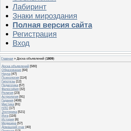
Лабиринт
Знаки мироздания
Полная версия сайта
Регистрация
Вход
Главная
»
Доска объявлений
(
1809
)
Доска объявлений
[580]
Образование
[64]
Наука
[47]
Психология
[114]
Гипотезы
[12]
Педагогика
[57]
Философия
[32]
Религия
[23]
Астрология
[91]
Гадания
[408]
Мистика
[81]
НЛО
[17]
Эзотерика
[521]
Йога
[116]
История
[6]
Медицина
[57]
Домашний очаг
[40]
Природа
[12]