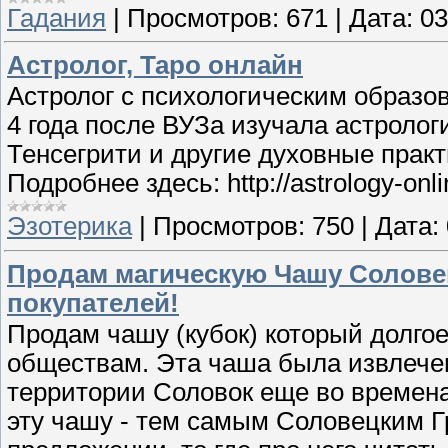
Гадания
|
Просмотров:
671
|
Дата:
03
Астролог, Таро онлайн
Астролог с психологическим образов
4 года после ВУЗа изучала астрологи
Тенсегрити и другие духовные практ
Подробнее здесь: http://astrology-onl
Эзотерика
|
Просмотров:
750
|
Дата:
Продам магическую Чашу Соловец
покупателей!
Продам чашу (кубок) который долго
обществам. Эта чаша была извлечен
территории Соловок еще во времен
эту чашу - тем самым Соловецким Г