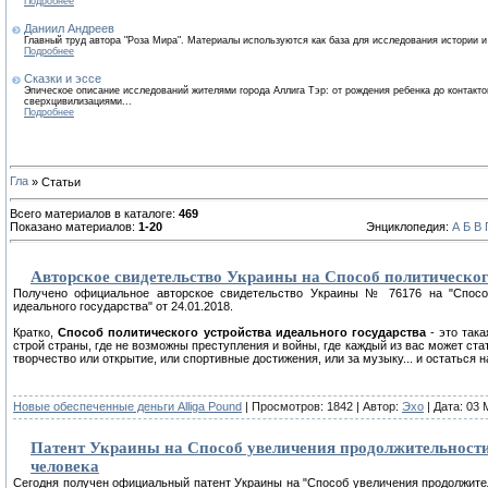
Подробнее
Даниил Андреев
Главный труд автора "Роза Мира". Материалы используются как база для исследования истории 
Подробнее
Сказки и эссе
Эпическое описание исследований жителями города Аллига Тэр: от рождения ребенка до контакто
сверхцивилизациями...
Подробнее
» Статьи
Всего материалов в каталоге:
469
Показано материалов:
1-20
Энциклопедия:
А
Б
В
Авторское свидетельство Украины на Способ политическог
Получено официальное авторское свидетельство Украины № 76176 на "Способ
идеального государства" от 24.01.2018.
Кратко,
Способ политического устройства идеального государства
- это така
строй страны, где не возможны преступления и войны, где каждый из вас может ста
творчество или открытие, или спортивные достижения, или за музыку... и остаться н
Новые обеспеченные деньги Alliga Pound
| Просмотров: 1842 | Автор:
Эхо
| Дата: 03 
Патент Украины на Способ увеличения продолжительности
человека
Сегодня получен официальный патент Украины на "Способ увеличения продолжите