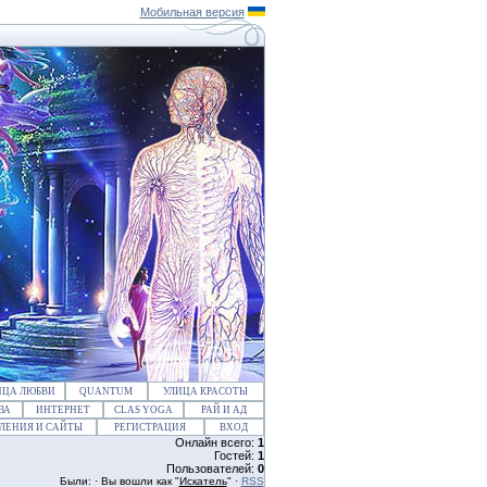
Мобильная версия
ИЦА ЛЮБВИ
QUANTUM
УЛИЦА КРАСОТЫ
ВА
ИНТЕРНЕТ
CLAS YOGA
РАЙ И АД
ЛЕНИЯ И САЙТЫ
РЕГИСТРАЦИЯ
ВХОД
Онлайн всего:
1
Гостей:
1
Пользователей:
0
Были: · Вы вошли как "
Искатель
" ·
RSS