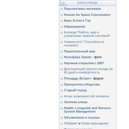
КАРТА ГОРОДА
Перспективы человека
Human for Space Colonization
Банк Аллига Тэр
Образование
Колледж "Работа, мир и
управление нервной системой"
Университет "Способности
человека"
Параллельный мир
Ноосфера Земли
- фото
Научные открытия с 2007
Долгосрочный прогноз погоды на
60 дней и комфортность
Площадь Встреч
- форум
Приоритеты общества
Старый город
Атлас возможностей человека
Зеленая улица
Health, Longevity and Nervous
System Management
Объявления и ссылки
Лабиринт
и
Знаки мироздания