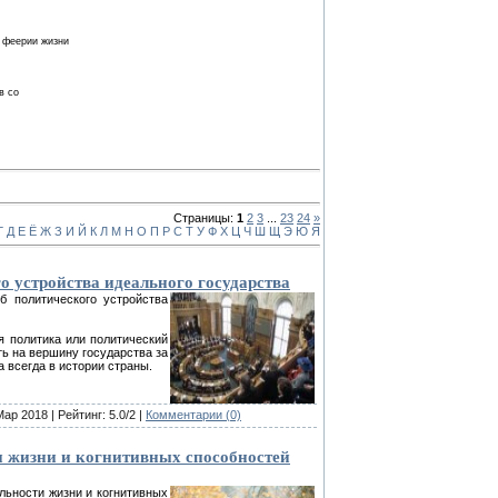
и феерии жизни
в со
Страницы:
1
2
3
...
23
24
»
Г
Д
Е
Ё
Ж
З
И
Й
К
Л
М
Н
О
П
Р
С
Т
У
Ф
Х
Ц
Ч
Ш
Щ
Э
Ю
Я
о устройства идеального государства
 политического устройства
я политика или политический
ть на вершину государства за
а всегда в истории страны.
Мар 2018 | Рейтинг: 5.0/2 |
Комментарии (0)
 жизни и когнитивных способностей
льности жизни и когнитивных