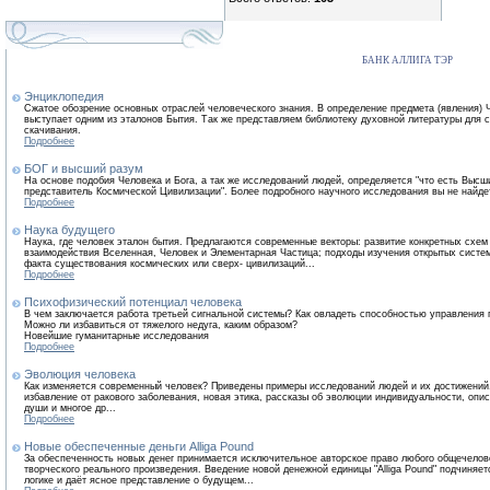
БАНК АЛЛИГА ТЭР
Энциклопедия
Сжатое обозрение основных отраслей человеческого знания. В определение предмета (явления)
выступает одним из эталонов Бытия. Так же представляем библиотеку духовной литературы для 
скачивания.
Подробнее
БОГ и высший разум
На основе подобия Человека и Бога, а так же исследований людей, определяется "что есть Высш
представитель Космической Цивилизации". Более подробного научного исследования вы не найдет
Подробнее
Наука будущего
Наука, где человек эталон бытия. Предлагаются современные векторы: развитие конкретных схем
взаимодействия Вселенная, Человек и Элементарная Частица; подходы изучения открытых систем
факта существования космических или сверх- цивилизаций...
Подробнее
Психофизический потенциал человека
В чем заключается работа третьей сигнальной системы? Как овладеть способностью управления 
Можно ли избавиться от тяжелого недуга, каким образом?
Новейшие гуманитарные исследования
Подробнее
Эволюция человека
Как изменяется современный человек? Приведены примеры исследований людей и их достижений
избавление от ракового заболевания, новая этика, рассказы об эволюции индивидуальности, опи
души и многое др...
Подробнее
Новые обеспеченные деньги Alliga Pound
За обеспеченность новых денег принимается исключительное авторское право любого общечелов
творческого реального произведения. Введение новой денежной единицы "Alliga Pound" подчиняет
логике и даёт ясное представление о будущем...