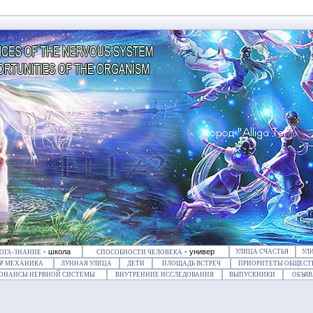
- школа
- универ
УЛИЦА СЧАСТЬЯ
УЛ
ОГА-ЗНАНИЕ
СПОСОБНОСТИ ЧЕЛОВЕКА
Ψ МЕХАНИКА
ЛУННАЯ УЛИЦА
ДЕТИ
ПЛОЩАДЬ ВСТРЕЧ
ПРИОРИТЕТЫ ОБЩЕСТ
ЗОНАНСЫ НЕРВНОЙ СИСТЕМЫ
ВНУТРЕННИЕ ИССЛЕДОВАНИЯ
ВЫПУСКНИКИ
ОБЪЯВ