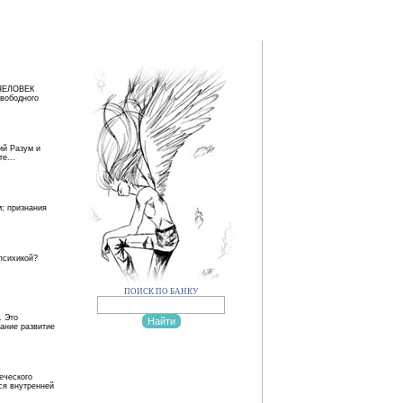
 ЧЕЛОВЕК
свободного
ий Разум и
е...
; признания
психикой?
ПОИСК ПО БАНКУ
. Это
сание развитие
еческого
ся внутренней