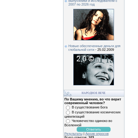
Выпускники и исследователи c
2007 по 2026 год
Новые обеспеченные деньги для
глобальной сети
- 25.02.2009
НАРОДНОЕ ВЕЧЕ
По Вашему мнению, во что верит
современный человек?
В существование Бога
В существование космических
цивилизаций
Человечество одиноко во
Вселенной
Результаты
|
Архив опросов
Всего ответов:
103