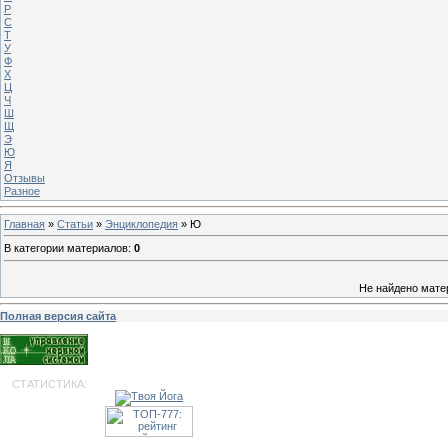
Р
С
Т
У
Ф
Х
Ц
Ч
Ш
Щ
Э
Ю
Я
Отзывы
Разное
Главная
»
Статьи
»
Энциклопедия
» Ю
В категории материалов
:
0
Не найдено мате
Полная версия сайта
СТАТИСТИКА: