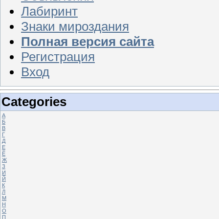
Лабиринт
Знаки мироздания
Полная версия сайта
Регистрация
Вход
Categories
А
Б
В
Г
Д
Е
Ё
Ж
З
И
Й
К
Л
М
Н
О
П