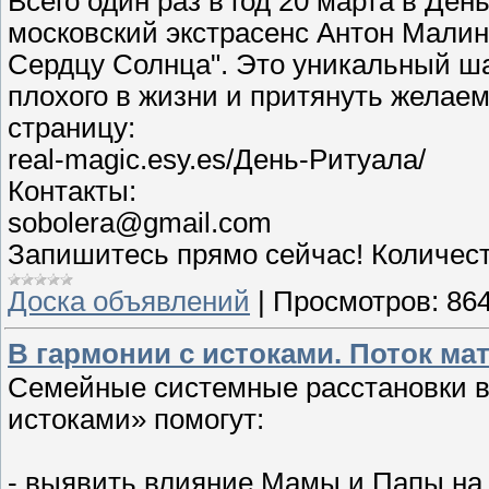
Всего один раз в год 20 марта в Де
московский экстрасенс Антон Мали
Сердцу Солнца". Это уникальный шан
плохого в жизни и притянуть желаем
страницу:
real-magic.esy.es/День-Ритуала/
Контакты:
sobolera@gmail.com
Запишитесь прямо сейчас! Количест
Доска объявлений
|
Просмотров:
86
В гармонии с истоками. Поток ма
Семейные системные расстановки в 
истоками» помогут:
- выявить влияние Мамы и Папы на