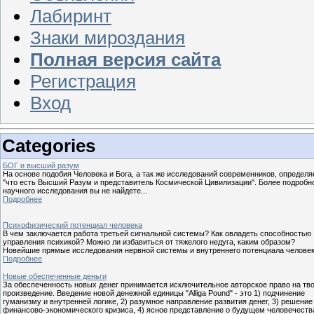
Лабиринт
Знаки мироздания
Полная версия сайта
Регистрация
Вход
Categories
БОГ и высший разум
На основе подобия Человека и Бога, а так же исследований современников, определя
"что есть Высший Разум и представитель Космической Цивилизации". Более подробн
научного исследования вы не найдете...
Подробнее
Психофизический потенциал человека
В чем заключается работа третьей сигнальной системы? Как овладеть способностью
управления психикой? Можно ли избавиться от тяжелого недуга, каким образом?
Новейшие прямые исследования нервной системы и внутреннего потенциала челове
Подробнее
Новые обеспеченные деньги
За обеспеченность новых денег принимается исключительное авторское право на тв
произведение. Введение новой денежной единицы "Alliga Pound" - это 1) подчинение
гуманизму и внутренней логике, 2) разумное направление развития денег, 3) решение
финансово-экономического кризиса, 4) ясное представление о будущем человечества