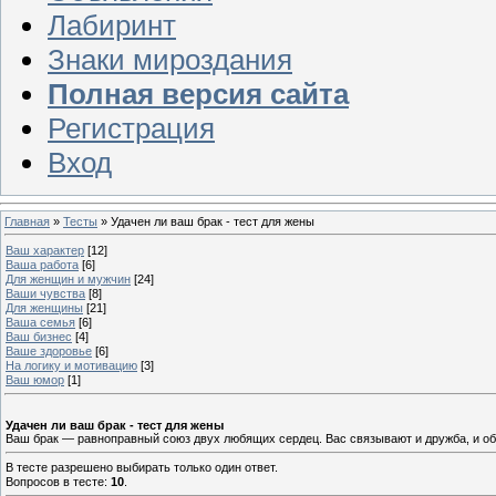
Лабиринт
Знаки мироздания
Полная версия сайта
Регистрация
Вход
Главная
»
Тесты
» Удачен ли ваш брак - тест для жены
Ваш характер
[12]
Ваша работа
[6]
Для женщин и мужчин
[24]
Ваши чувства
[8]
Для женщины
[21]
Ваша семья
[6]
Ваш бизнес
[4]
Ваше здоровье
[6]
На логику и мотивацию
[3]
Ваш юмор
[1]
Удачен ли ваш брак - тест для жены
Ваш брак — равноправный союз двух любящих сердец. Вас связывают и дружба, и общ
В тесте разрешено выбирать только один ответ.
Вопросов в тесте:
10
.