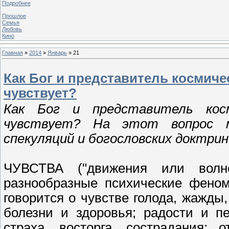
Подробнее
Прошлое
Семья
Любовь
Кино
Главная
»
2014
»
Январь
»
21
Как Бог и представитель космич
чувствует?
Как Бог и представитель косм
чувствует? На этот вопрос м
спекуляций и богословских доктрин.
ЧУВСТВА ("движения или волн
разнообразные психические феном
говорится о чувстве голода, жажды,
болезни и здоровья; радости и п
страха, восторга, сострадания; 