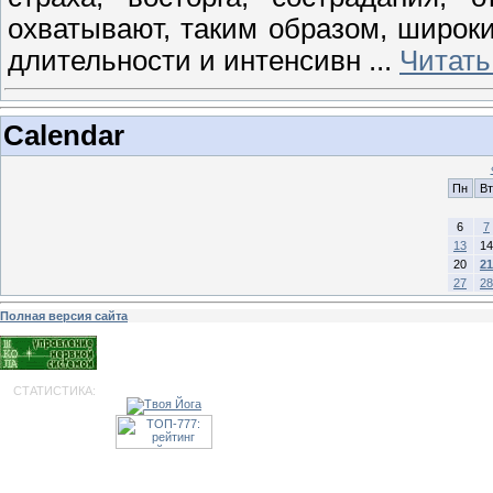
охватывают, таким образом, широк
длительности и интенсивн
...
Читать
Calendar
Пн
Вт
6
7
13
14
20
21
27
28
Полная версия сайта
СТАТИСТИКА: