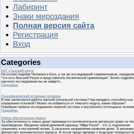
Лабиринт
Знаки мироздания
Полная версия сайта
Регистрация
Вход
Categories
БОГ и высший разум
На основе подобия Человека и Бога, а так же исследований современников, определя
"что есть Высший Разум и представитель Космической Цивилизации". Более подробн
научного исследования вы не найдете...
Подробнее
Психофизический потенциал человека
В чем заключается работа третьей сигнальной системы? Как овладеть способностью
управления психикой? Можно ли избавиться от тяжелого недуга, каким образом?
Новейшие прямые исследования нервной системы и внутреннего потенциала челове
Подробнее
Новые обеспеченные деньги
За обеспеченность новых денег принимается исключительное авторское право на тв
произведение. Введение новой денежной единицы "Alliga Pound" - это 1) подчинение
гуманизму и внутренней логике, 2) разумное направление развития денег, 3) решение
финансово-экономического кризиса, 4) ясное представление о будущем человечества