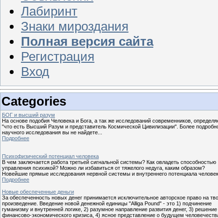
Лабиринт
Знаки мироздания
Полная версия сайта
Регистрация
Вход
Categories
БОГ и высший разум
На основе подобия Человека и Бога, а так же исследований современников, определя
"что есть Высший Разум и представитель Космической Цивилизации". Более подробн
научного исследования вы не найдете...
Подробнее
Психофизический потенциал человека
В чем заключается работа третьей сигнальной системы? Как овладеть способностью
управления психикой? Можно ли избавиться от тяжелого недуга, каким образом?
Новейшие прямые исследования нервной системы и внутреннего потенциала челове
Подробнее
Новые обеспеченные деньги
За обеспеченность новых денег принимается исключительное авторское право на тв
произведение. Введение новой денежной единицы "Alliga Pound" - это 1) подчинение
гуманизму и внутренней логике, 2) разумное направление развития денег, 3) решение
финансово-экономического кризиса, 4) ясное представление о будущем человечества