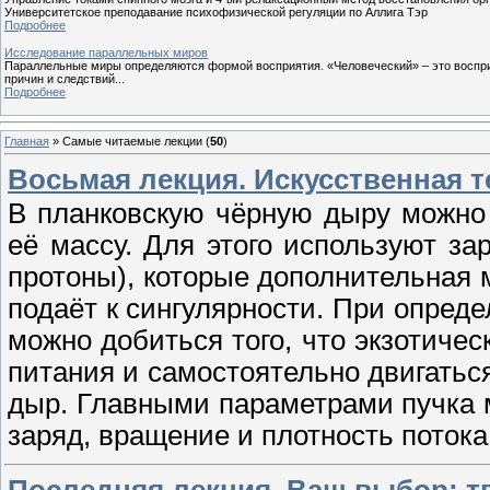
Университетское преподавание психофизической регуляции по Аллига Тэр
Подробнее
Исследование параллельных миров
Параллельные миры определяются формой восприятия. «Человеческий» – это восприят
причин и следствий...
Подробнее
Главная
»
Самые читаемые лекции (
50
)
Восьмая лекция. Искусственная 
В планковскую чёрную дыру можно
её массу. Для этого используют з
протоны), которые дополнительная 
подаёт к сингулярности. При опред
можно добиться того, что экзотичес
питания и самостоятельно двигатьс
дыр. Главными параметрами пучка 
заряд, вращение и плотность потока.
Последняя лекция. Ваш выбор: т