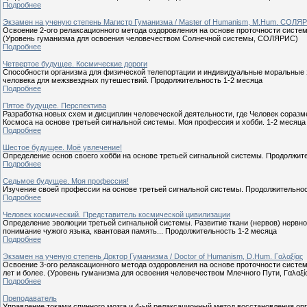
Подробнее
Экзамен на ученую степень Магистр Гуманизма / Master of Humanism, M.Hum. СОЛЯ
Освоение 2-ого релаксационного метода оздоровления на основе проточности систем
(Уровень гуманизма для освоения человечеством Солнечной системы, СОЛЯРИС)
Подробнее
Четвертое будущее. Космические дороги
Способности организма для физической телепортации и индивидуальные моральные 
человека для межзвездных путешествий. Продолжительность 1-2 месяца
Подробнее
Пятое будущее. Перспектива
Разработка новых схем и дисциплин человеческой деятельности, где Человек соразм
Космоса на основе третьей сигнальной системы. Моя профессия и хобби. 1-2 месяца
Подробнее
Шестое будущее. Моё увлечение!
Определение основ своего хобби на основе третьей сигнальной системы. Продолжит
Подробнее
Седьмое будущее. Моя профессия!
Изучение своей профессии на основе третьей сигнальной системы. Продолжительнос
Подробнее
Человек космический. Представитель космической цивилизации
Определение эволюции третьей сигнальной системы. Развитие ткани (нервов) нервно
понимание чужого языка, квантовая память... Продолжительность 1-2 месяца
Подробнее
Экзамен на ученую степень Доктор Гуманизма / Doctor of Humanism, D.Hum. Γαλαξίας
Освоение 3-ого релаксационного метода оздоровления на основе проточности систе
лет и более. (Уровень гуманизма для освоения человечеством Млечного Пути, Γαλαξί
Подробнее
Преподаватель
Управление токами спинного мозга и 4-ый релаксационный метод восстановления ор