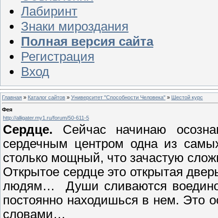
Лабиринт
Знаки мироздания
Полная версия сайта
Регистрация
Вход
Главная
»
Каталог сайтов
»
Университет "Способности Человека"
»
Шестой курс
Фея
http://alligater.my1.ru/forum/50-611-5
Сердце.
Сейчас начинаю осозна
сердечным центром одна из самых
столько мощный, что зачастую слож
Открытое сердце это открытая двер
людям… Души сливаются воедино,
постоянно находишься в нем. Это 
словами…