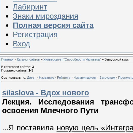
Лабиринт
Знаки мироздания
Полная версия сайта
Регистрация
Вход
Главная
»
Каталог сайтов
»
Университет "Способности Человека"
» Выпускной курс
В категории сайтов
:
3
Показано сайтов
:
1-3
Сортировать по
:
Дате
·
Названию
·
Рейтингу
·
Комментариям
·
Загрузкам
·
Просмот
silaslova - Вдох нового
Лекция. Исследования трансф
освоения Млечного Пути
...Я поставила
новую цель «Интегр