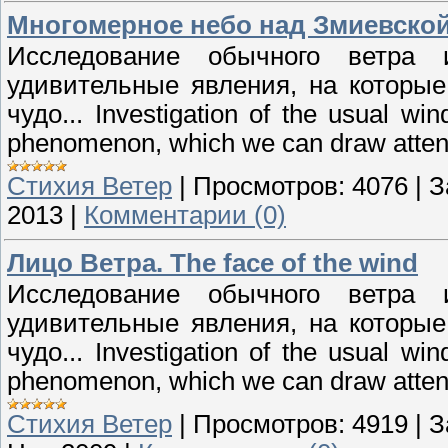
Многомерное небо над Змиевской
Исследование обычного ветра 
удивительные явления, на которы
чудо... Investigation of the usual w
phenomenon, which we can draw attent
Стихия Ветер
|
Просмотров:
4076
|
З
2013
|
Комментарии (0)
Лицо Ветра. The face of the wind
Исследование обычного ветра 
удивительные явления, на которы
чудо... Investigation of the usual w
phenomenon, which we can draw attent
Стихия Ветер
|
Просмотров:
4919
|
З