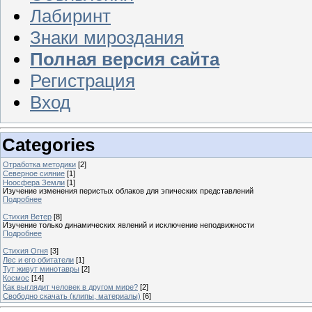
Лабиринт
Знаки мироздания
Полная версия сайта
Регистрация
Вход
Categories
Отработка методики
[2]
Северное сияние
[1]
Ноосфера Земли
[1]
Изучение изменения перистых облаков для эпических представлений
Подробнее
Стихия Ветер
[8]
Изучение только динамических явлений и исключение неподвижности
Подробнее
Стихия Огня
[3]
Лес и его обитатели
[1]
Тут живут минотавры
[2]
Космос
[14]
Как выглядит человек в другом мире?
[2]
Свободно скачать (клипы, материалы)
[6]