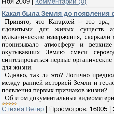
Ноя 2009
|
Комментарии (0)
Какая была Земля до появления 
Принято, что Катархей – это эра,
ядовитыми для живых существ ат
вулканические извержения, сверкали 
пронизывало атмосферу и верхние
окутывавших Землю смеси серовод
синтезироваться первые органические 
для жизни.
Однако, так ли это? Логично предпол
между ранней историей Земли и геол
появления первых признаков жизни?
Об этом документальные видеоматери
Стихия Ветер
|
Просмотров:
16005
|