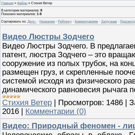
Главная
»
Файлы
» Стихия Ветер
В категории материалов
:
8
Показано материалов
:
1-8
Сортировать по
:
Дате
·
Названию
·
Рейтингу
·
Комментариям
·
Загрузкам
·
Просмот
Видео Люстры Зодчего
Видео Люстры Зодчего. В предлагае
патент, люстра Зодчего – это вращ
сооружение из полых трубок, на кон
размещен груз, и скрепленные пооч
системой исходя из физического ра
динамического равновесия рычага п
Стихия Ветер
|
Просмотров:
1486
|
З
2016
|
Комментарии (0)
Видео: Природный феномен - ли
Человеческие образы в облаке. Гл