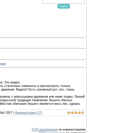
трам
у. Это видео.
ать статичные элементы и просмотреть только
деревом. Видите! Есть огромный рот, нос, глаза,
вровень с верхушками деревьев или ниже травы. Леший
вернорусской традиции появление Лешего обычно
Местом обитания Лешего является весь лес, однако
Май 2007
|
Комментарии (17)
ТОП материалов
по комментариям
ТОП материалов
по загрузкам