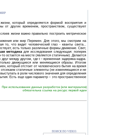
 МИР
жизни, который определяется формой восприятия и
ены от других временем, пространством, существуют
 слоев жизни важно правильно построить метрическое
вижения или мир Перемен. Для этого, мы смотрим на
 то, что видит человеческий глаз - кванты света...
ествует, есть только различные формы движение. Свет,
шая методика
для исследования следующая: поперек
о-то остается на месте (является статичным). Делается
друг между другом, где t – временная задержка кадра.
т только движущиеся или меняющиеся образы. Итогом
ен, который отстоит от человеческого бытия на время
 и отсекаем статичные элементы (не изменяющиеся и не
выступать в роли числового значения для определения
ытия. Есть еще один параметр – это пространственное
При использовании данных разработок (или материалов)
обязательна ссылка на ресурс первой идеи
ПОИСК ПО VIDEO: