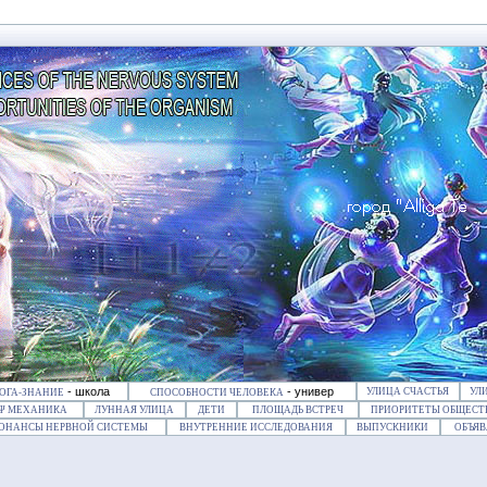
- школа
- универ
УЛИЦА СЧАСТЬЯ
УЛ
ОГА-ЗНАНИЕ
СПОСОБНОСТИ ЧЕЛОВЕКА
Ψ МЕХАНИКА
ЛУННАЯ УЛИЦА
ДЕТИ
ПЛОЩАДЬ ВСТРЕЧ
ПРИОРИТЕТЫ ОБЩЕСТ
ЗОНАНСЫ НЕРВНОЙ СИСТЕМЫ
ВНУТРЕННИЕ ИССЛЕДОВАНИЯ
ВЫПУСКНИКИ
ОБЪЯВ