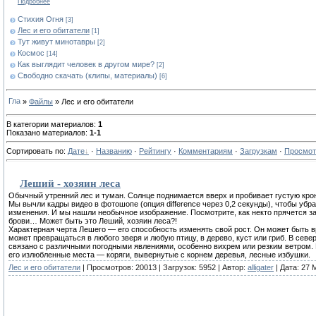
Подробнее
Стихия Огня
[3]
Лес и его обитатели
[1]
Тут живут минотавры
[2]
Космос
[14]
Как выглядит человек в другом мире?
[2]
Свободно скачать (клипы, материалы)
[6]
»
Файлы
» Лес и его обитатели
В категории материалов:
1
Показано материалов:
1-1
Сортировать по:
Дате
·
Названию
·
Рейтингу
·
Комментариям
·
Загрузкам
·
Просмо
Леший - хозяин леса
Обычный утренний лес и туман. Солнце поднимается вверх и пробивает густую крон
Мы вычли кадры видео в фотошопе (опция difference через 0,2 секунды), чтобы убр
изменения. И мы нашли необычное изображение. Посмотрите, как некто прячется за 
брови… Может быть это Леший, хозяин леса?!
Характерная черта Лешего — его способность изменять свой рост. Он может быть 
может превращаться в любого зверя и любую птицу, в дерево, куст или гриб. В се
связано с различными погодными явлениями, особенно вихрем или резким ветром. 
его излюбленные места — коряги, вывернутые с корнем деревья, лесные избушки.
Лес и его обитатели
| Просмотров: 20013 | Загрузок: 5952 | Автор:
alligater
| Дата:
27 