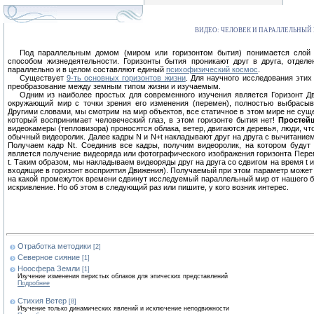
ВИДЕО: ЧЕЛОВЕК И ПАРАЛЛЕЛЬНЫЙ
Под параллельным домом (миром или горизонтом бытия) понимается слой 
способом жизнедеятельности. Горизонты бытия проникают друг в друга, отдел
параллельно и в целом составляют единый
психофизический космос
.
Существует
9-ть основных горизонтов жизни
. Для научного исследования этих
преобразование между земным типом жизни и изучаемым.
Одним из наиболее простых для современного изучения является Горизонт Д
окружающий мир с точки зрения его изменения (перемен), полностью выбрасывая
Другими словами, мы смотрим на мир объектов, все статичное в этом мире не сущ
который воспринимает человеческий глаз, в этом горизонте бытия нет!
Простей
видеокамеры (тепловизора) проносятся облака, ветер, двигаются деревья, люди, чт
обычный видеоролик. Далее кадры N и N+t накладывают друг на друга с вычитанием 
Получаем кадр Nt. Соединив все кадры, получим видеоролик, на котором буду
является получение видеоряда или фотографического изображения горизонта Перем
t. Таким образом, мы накладываем видеоряды друг на друга со сдвигом на время t
входящие в горизонт восприятия Движения). Получаемый при этом параметр может 
на какой промежуток времени сдвинут исследуемый параллельный мир от нашего б
искривление. Но об этом в следующий раз или пишите, у кого возник интерес.
Отработка методики
[2]
Северное сияние
[1]
Ноосфера Земли
[1]
Изучение изменения перистых облаков для эпических представлений
Подробнее
Стихия Ветер
[8]
Изучение только динамических явлений и исключение неподвижности