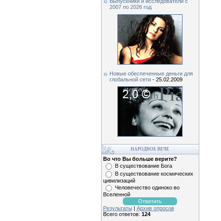
Выпускники и исследователи c
2007 по 2026 год
Новые обеспеченные деньги для
глобальной сети
- 25.02.2009
НАРОДНОЕ ВЕЧЕ
Во что Вы больше верите?
В существование Бога
В существование космических
цивилизаций
Человечество одиноко во
Вселенной
Результаты
|
Архив опросов
Всего ответов:
124