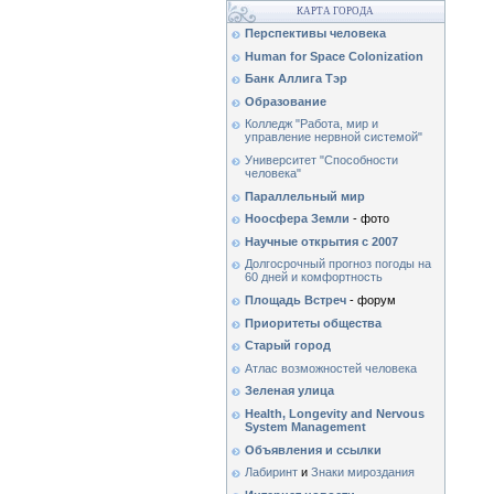
КАРТА ГОРОДА
Перспективы человека
Human for Space Colonization
Банк Аллига Тэр
Образование
Колледж "Работа, мир и
управление нервной системой"
Университет "Способности
человека"
Параллельный мир
Ноосфера Земли
- фото
Научные открытия с 2007
Долгосрочный прогноз погоды на
60 дней и комфортность
Площадь Встреч
- форум
Приоритеты общества
Старый город
Атлас возможностей человека
Зеленая улица
Health, Longevity and Nervous
System Management
Объявления и ссылки
Лабиринт
и
Знаки мироздания