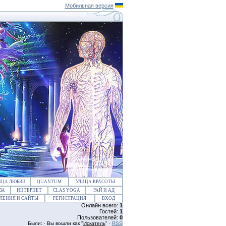
Мобильная версия
ИЦА ЛЮБВИ
QUANTUM
УЛИЦА КРАСОТЫ
ВА
ИНТЕРНЕТ
CLAS YOGA
РАЙ И АД
ЛЕНИЯ И САЙТЫ
РЕГИСТРАЦИЯ
ВХОД
Онлайн всего:
1
Гостей:
1
Пользователей:
0
Были: · Вы вошли как "
Искатель
" ·
RSS