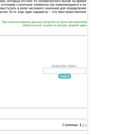
ен, который отстоит от человеческого бытия на время
 и отсекаем статичные элементы (не изменяющиеся и не
выступать в роли числового значения для определения
ытия. Есть еще один параметр – это пространственное
При использовании данных разработок (или материалов)
обязательна ссылка на ресурс первой идеи
ПОИСК ПО VIDEO:
Страницы:
1
2
»