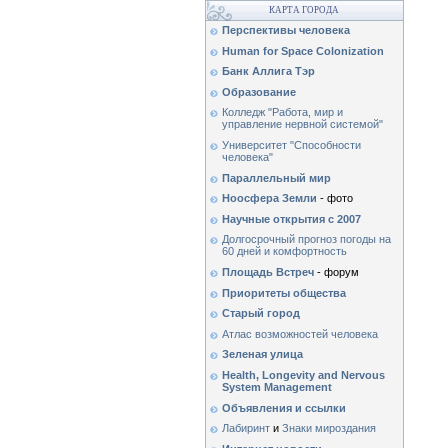
КАРТА ГОРОДА
Перспективы человека
Human for Space Colonization
Банк Аллига Тэр
Образование
Колледж "Работа, мир и
управление нервной системой"
Университет "Способности
человека"
Параллельный мир
Ноосфера Земли
- фото
Научные открытия с 2007
Долгосрочный прогноз погоды на
60 дней и комфортность
Площадь Встреч
- форум
Приоритеты общества
Старый город
Атлас возможностей человека
Зеленая улица
Health, Longevity and Nervous
System Management
Объявления и ссылки
Лабиринт
и
Знаки мироздания