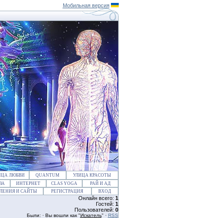
Мобильная версия
ИЦА ЛЮБВИ
QUANTUM
УЛИЦА КРАСОТЫ
ВА
ИНТЕРНЕТ
CLAS YOGA
РАЙ И АД
ЛЕНИЯ И САЙТЫ
РЕГИСТРАЦИЯ
ВХОД
Онлайн всего:
1
Гостей:
1
Пользователей:
0
Были: · Вы вошли как "
Искатель
" ·
RSS