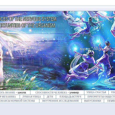
- школа
- универ
УЛИЦА СЧАСТЬЯ
УЛ
ОГА-ЗНАНИЕ
СПОСОБНОСТИ ЧЕЛОВЕКА
Ψ МЕХАНИКА
ЛУННАЯ УЛИЦА
ДЕТИ
ПЛОЩАДЬ ВСТРЕЧ
ПРИОРИТЕТЫ ОБЩЕСТ
ЗОНАНСЫ НЕРВНОЙ СИСТЕМЫ
ВНУТРЕННИЕ ИССЛЕДОВАНИЯ
ВЫПУСКНИКИ
ОБЪЯВ