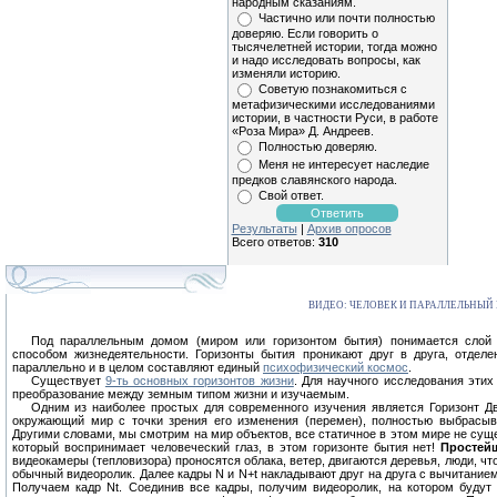
народным сказаниям.
Частично или почти полностью
доверяю. Если говорить о
тысячелетней истории, тогда можно
и надо исследовать вопросы, как
изменяли историю.
Советую познакомиться с
метафизическими исследованиями
истории, в частности Руси, в работе
«Роза Мира» Д. Андреев.
Полностью доверяю.
Меня не интересует наследие
предков славянского народа.
Свой ответ.
Результаты
|
Архив опросов
Всего ответов:
310
ВИДЕО: ЧЕЛОВЕК И ПАРАЛЛЕЛЬНЫЙ
Под параллельным домом (миром или горизонтом бытия) понимается слой 
способом жизнедеятельности. Горизонты бытия проникают друг в друга, отдел
параллельно и в целом составляют единый
психофизический космос
.
Существует
9-ть основных горизонтов жизни
. Для научного исследования этих
преобразование между земным типом жизни и изучаемым.
Одним из наиболее простых для современного изучения является Горизонт Д
окружающий мир с точки зрения его изменения (перемен), полностью выбрасывая
Другими словами, мы смотрим на мир объектов, все статичное в этом мире не сущ
который воспринимает человеческий глаз, в этом горизонте бытия нет!
Простей
видеокамеры (тепловизора) проносятся облака, ветер, двигаются деревья, люди, чт
обычный видеоролик. Далее кадры N и N+t накладывают друг на друга с вычитанием 
Получаем кадр Nt. Соединив все кадры, получим видеоролик, на котором буду