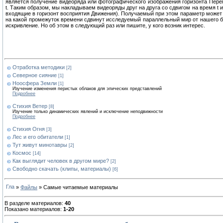
является получение видеоряда или фотографического изображения горизонта Перем
t. Таким образом, мы накладываем видеоряды друг на друга со сдвигом на время t
входящие в горизонт восприятия Движения). Получаемый при этом параметр может 
на какой промежуток времени сдвинут исследуемый параллельный мир от нашего б
искривление. Но об этом в следующий раз или пишите, у кого возник интерес.
Отработка методики
[2]
Северное сияние
[1]
Ноосфера Земли
[1]
Изучение изменения перистых облаков для эпических представлений
Подробнее
Стихия Ветер
[8]
Изучение только динамических явлений и исключение неподвижности
Подробнее
Стихия Огня
[3]
Лес и его обитатели
[1]
Тут живут минотавры
[2]
Космос
[14]
Как выглядит человек в другом мире?
[2]
Свободно скачать (клипы, материалы)
[6]
»
Файлы
» Самые читаемые материалы
В разделе материалов:
40
Показано материалов:
1-20