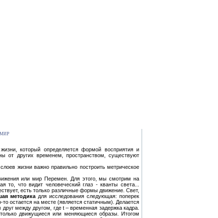
 МИР
жизни, который определяется формой восприятия и
ены от других временем, пространством, существуют
 слоев жизни важно правильно построить метрическое
вижения или мир Перемен. Для этого, мы смотрим на
 то, что видит человеческий глаз - кванты света...
ествует, есть только различные формы движение. Свет,
шая методика
для исследования следующая: поперек
о-то остается на месте (является статичным). Делается
друг между другом, где t – временная задержка кадра.
т только движущиеся или меняющиеся образы. Итогом