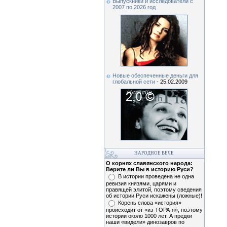
Выпускники и исследователи c
2007 по 2026 год
Новые обеспеченные деньги для
глобальной сети
- 25.02.2009
НАРОДНОЕ ВЕЧЕ
О корнях славянского народа:
Верите ли Вы в историю Руси?
В истории проведена не одна
ревизия князями, царями и
правящей элитой, поэтому сведения
об истории Руси искажены (ложные)!
Корень слова «история»
происходит от «из-ТОРА-я», поэтому
истории около 1000 лет. А предки
наши «видели» динозавров по