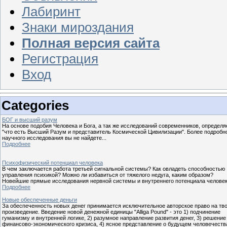
Лабиринт
Знаки мироздания
Полная версия сайта
Регистрация
Вход
Categories
БОГ и высший разум
На основе подобия Человека и Бога, а так же исследований современников, определя
"что есть Высший Разум и представитель Космической Цивилизации". Более подробн
научного исследования вы не найдете...
Подробнее
Психофизический потенциал человека
В чем заключается работа третьей сигнальной системы? Как овладеть способностью
управления психикой? Можно ли избавиться от тяжелого недуга, каким образом?
Новейшие прямые исследования нервной системы и внутреннего потенциала челове
Подробнее
Новые обеспеченные деньги
За обеспеченность новых денег принимается исключительное авторское право на тв
произведение. Введение новой денежной единицы "Alliga Pound" - это 1) подчинение
гуманизму и внутренней логике, 2) разумное направление развития денег, 3) решение
финансово-экономического кризиса, 4) ясное представление о будущем человечества