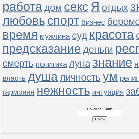
работа
Я
секс
з
дом
отдых
спорт
любовь
береме
бизнес
красота
время
суд
мужчина
рес
предсказание
деньги
знание
смерть
луна
политика
н
ум
душа
личность
власть
рели
нежность
за
гармония
интуиция
Поиск по Школе