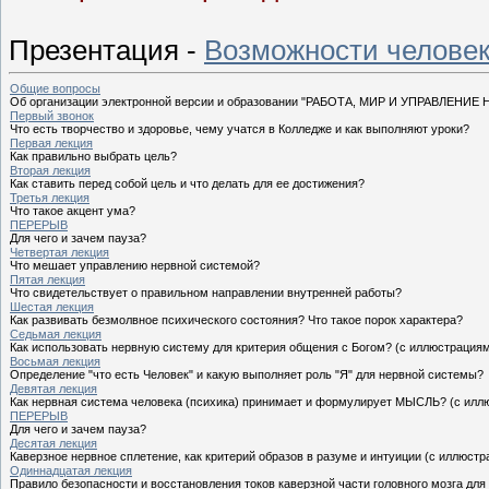
Презентация -
Возможности челове
Общие вопросы
Об организации электронной версии и образовании "РАБОТА, МИР И УПРАВЛЕН
Первый звонок
Что есть творчество и здоровье, чему учатся в Колледже и как выполняют уроки?
Первая лекция
Как правильно выбрать цель?
Вторая лекция
Как ставить перед собой цель и что делать для ее достижения?
Третья лекция
Что такое акцент ума?
ПЕРЕРЫВ
Для чего и зачем пауза?
Четвертая лекция
Что мешает управлению нервной системой?
Пятая лекция
Что свидетельствует о правильном направлении внутренней работы?
Шестая лекция
Как развивать безмолвное психического состояния? Что такое порок характера?
Седьмая лекция
Как использовать нервную систему для критерия общения с Богом? (с иллюстрация
Восьмая лекция
Определение "что есть Человек" и какую выполняет роль "Я" для нервной системы?
Девятая лекция
Как нервная система человека (психика) принимает и формулирует МЫСЛЬ? (с илл
ПЕРЕРЫВ
Для чего и зачем пауза?
Десятая лекция
Каверзное нервное сплетение, как критерий образов в разуме и интуиции (с иллюст
Одиннадцатая лекция
Правило безопасности и восстановления токов каверзной части головного мозга для