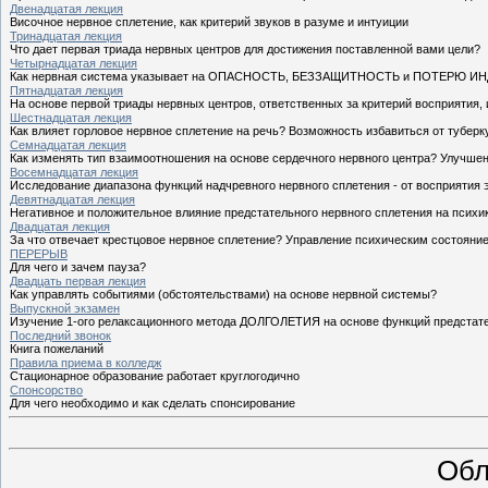
Двенадцатая лекция
Височное нервное сплетение, как критерий звуков в разуме и интуиции
Тринадцатая лекция
Что дает первая триада нервных центров для достижения поставленной вами цели?
Четырнадцатая лекция
Как нервная система указывает на ОПАСНОСТЬ, БЕЗЗАЩИТНОСТЬ и ПОТЕРЮ ИНДИ
Пятнадцатая лекция
На основе первой триады нервных центров, ответственных за критерий восприятия, 
Шестнадцатая лекция
Как влияет горловое нервное сплетение на речь? Возможность избавиться от туберк
Семнадцатая лекция
Как изменять тип взаимоотношения на основе сердечного нервного центра? Улучше
Восемнадцатая лекция
Исследование диапазона функций надчревного нервного сплетения - от восприятия 
Девятнадцатая лекция
Негативное и положительное влияние предстательного нервного сплетения на психи
Двадцатая лекция
За что отвечает крестцовое нервное сплетение? Управление психическим состояние
ПЕРЕРЫВ
Для чего и зачем пауза?
Двадцать первая лекция
Как управлять событиями (обстоятельствами) на основе нервной системы?
Выпускной экзамен
Изучение 1-ого релаксационного метода ДОЛГОЛЕТИЯ на основе функций предстате
Последний звонок
Книга пожеланий
Правила приема в колледж
Стационарное образование работает круглогодично
Спонсорство
Для чего необходимо и как сделать спонсирование
Обл