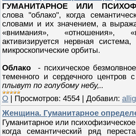
ГУМАНИТАРНОЕ ИЛИ ПСИХОФ
слова "облако", когда семантиче
словами и их значением, а выраж
«внимания», «отношения», «
активизируется нервная система,
микроскопические орбиты.
Облако
- психическое безмолвное 
теменного и сердечного центров 
плывут по голубому небу,..
О
|
Просмотров:
4554
|
Добавил:
alli
Женщина. Гуманитарное определени
Гуманитарное или психофизическое
когда семантический ряд перест