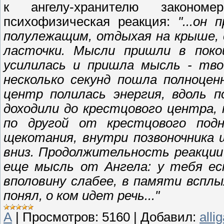
к ангелу-хранителю закономе
психофизическая реакция:
"...он
полулежащим, отдыхая на крыше, 
ласточки. Мысли пришли в покой
усилилась и пришла мысль - тво
несколько секунд пошла полноцен
центр полилась энергия, вдоль п
доходили до крестцового центра,
по другой от крестцового подн
щекотания, внутри позвоночника 
вниз. Продолжительность реакци
еще мысль от Ангела: у тебя ес
вполовину слабее, в памяти всплы
понял, о ком идет речь..."
А
|
Просмотров:
5160
|
Добавил:
alli