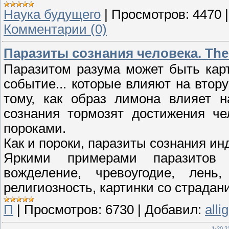
Наука будущего
|
Просмотров:
4470
Комментарии (0)
Паразиты сознания человека. The 
Паразитом разума может быть карт
событие... которые влияют на втор
тому, как образ лимона влияет н
сознания тормозят достижения че
пороками.
Как и пороки, паразиты сознания и
Яркими примерами паразитов 
вожделение, чревоугодие, лень,
религиозность, картинки со страдани
П
|
Просмотров:
6730
|
Добавил:
alli
1-20
2