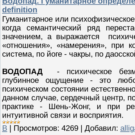
Водопад. Гуманитарное определени
definition
Гуманитарное или психофизическое
когда семантический ряд перест
значением, а выражается психич
«отношения», «намерения», при к
система, по йоге - чакры, по даосск
ВОДОПАД
- психическое безмо
глубинное ощущение - это любов
психическом состоянии естественно
данном случае, сердечный центр, по 
практике - Шень-Жонг, и при ре
интуитивной связи и восприятия.
В
|
Просмотров:
4269
|
Добавил:
alli