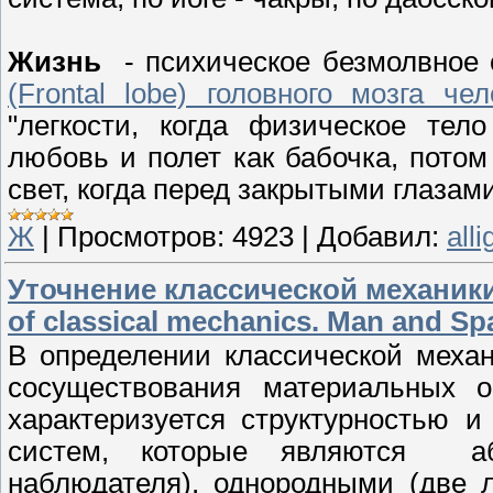
Жизнь
- психическое безмолвное 
(Frontal lobe) головного мозга чел
"легкости, когда физическое тел
любовь и полет как бабочка, потом
свет, когда перед закрытыми глазам
Ж
|
Просмотров:
4923
|
Добавил:
alli
Уточнение классической механики
of classical mechanics. Man and Sp
В определении классической механ
сосуществования материальных о
характеризуется структурностью 
систем, которые являются аб
наблюдателя), однородными (две 