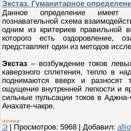
Экстаз. Гуманитарное определение 
Данное определение имеет з
познавательной схема взаимодейств
одним из критериев правильной в
которого есть оздоровление, о
представляет один из методов иссл
Экстаз
– возбуждение токов левых
каверзного сплетения, тепло в на
поднимаются вверх и разносят 
ощущение внутренней легкости и я
сильные пульсации токов в Аджна-
Анахате-чакре.
Э
|
Просмотров:
5968
|
Добавил:
alli