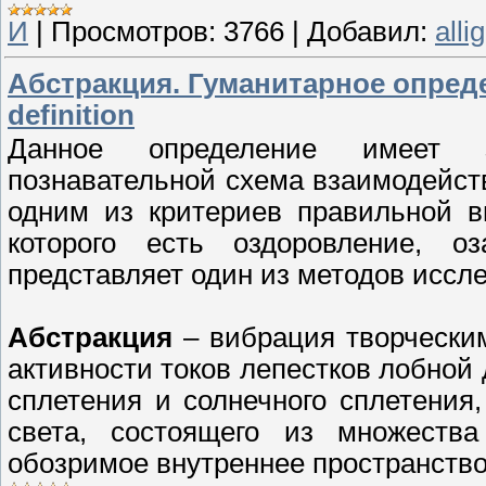
И
|
Просмотров:
3766
|
Добавил:
alli
Абстракция. Гуманитарное определ
definition
Данное определение имеет з
познавательной схема взаимодейств
одним из критериев правильной в
которого есть оздоровление, о
представляет один из методов иссл
Абстракция
– вибрация творчески
активности токов лепестков лобной 
сплетения и солнечного сплетения,
света, состоящего из множеств
обозримое внутреннее пространство