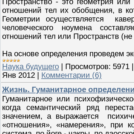
Пространство - это геометрия или
отношений тел их обобщения, в ко
Геометрии осуществляется кавер
человеческого ноумена состав
отношений тел или Пространств (не 
На основе определения проведем эк
Наука будущего
|
Просмотров:
5971
Янв 2012
|
Комментарии (6)
Жизнь. Гуманитарное определение /
Гуманитарное или психофизическ
когда семантический ряд перест
значением, а выражается психич
«отношения», «намерения», при к
система, по йоге - чакры, по даосск