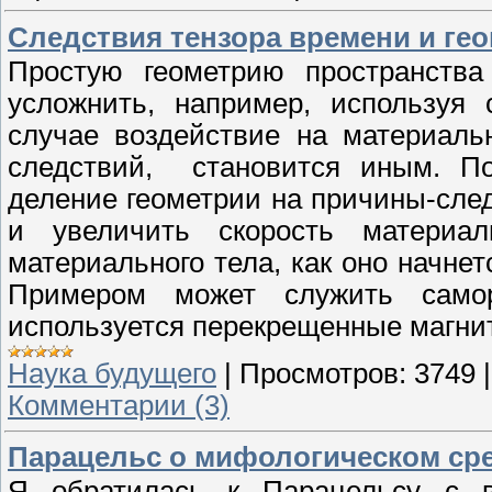
Следствия тензора времени и ге
Простую геометрию пространства
усложнить, например, используя
случае воздействие на материаль
следствий, становится иным. Пос
деление геометрии на причины-след
и увеличить скорость материаль
материального тела, как оно начнет
Примером может служить самор
используется перекрещенные магни
Наука будущего
|
Просмотров:
3749
Комментарии (3)
Парацельс о мифологическом сред
Я обратилась к Парацельсу с в