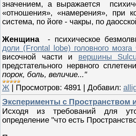
значением, а выражается психич
«отношения», «намерения», при к
система, по йоге - чакры, по даосск
Женщина
- психическое безмолв
доли (Frontal lobe) головного мозга
височной части и
вершины Sulcus
предстательного нервного сплете
порок, боль, величие..."
Ж
|
Просмотров:
4891
|
Добавил:
alli
Эксперименты с Пространством 
Исходя из требований для уто
определение "что есть Пространство"