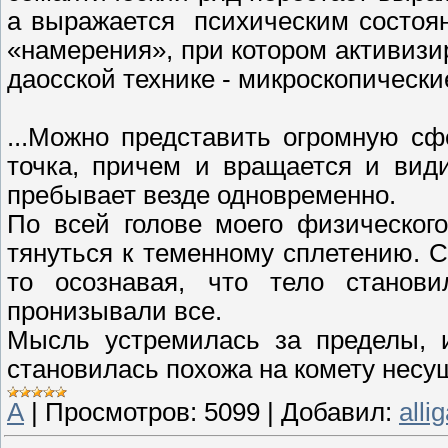
а выражается психическим состоя
«намерения», при котором активизир
даосской технике - микроскопически
...Можно представить огромную сф
точка, причем и вращается и вид
пребывает везде одновременно.
По всей голове моего физическог
тянуться к теменному сплетению. 
то осознавая, что тело станов
пронизывали все.
Мысль устремилась за пределы, и
становилась похожа на комету несу
А
|
Просмотров:
5099
|
Добавил:
alli