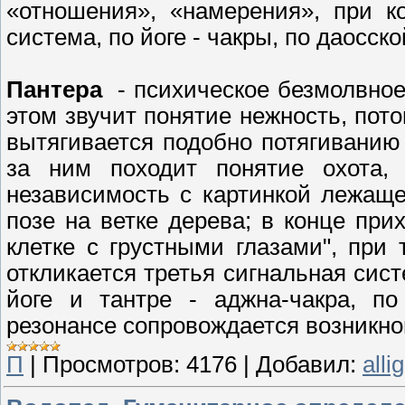
«отношения», «намерения», при к
система, по йоге - чакры, по даосск
Пантера
- психическое безмолвное 
этом звучит понятие нежность, пото
вытягивается подобно потягиванию
за ним походит понятие охота,
независимость с картинкой лежащ
позе на ветке дерева; в конце при
клетке с грустными глазами", при
откликается третья сигнальная сист
йоге и тантре - аджна-чакра, по
резонансе сопровождается возникно
П
|
Просмотров:
4176
|
Добавил:
alli